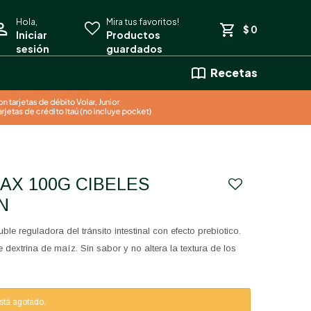
$
0
Recetas
N
uble reguladora del tránsito intestinal con efecto prebiotico.
 dextrina de maíz. Sin sabor y no altera la textura de los
está agotado.