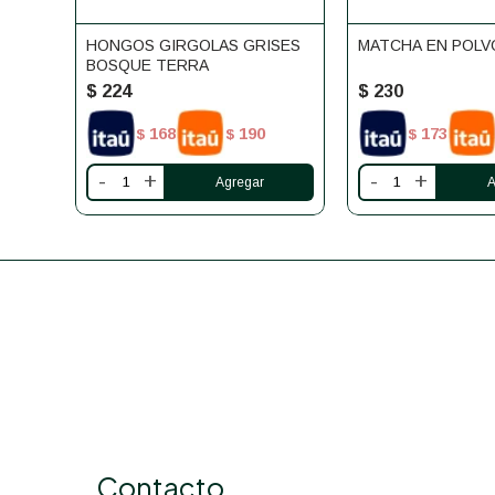
HONGOS GIRGOLAS GRISES
MATCHA EN POLVO
BOSQUE TERRA
$
224
$
230
168
190
173
$
$
$
-
+
-
+
Contacto