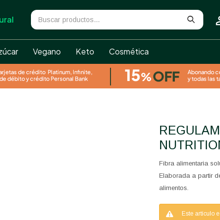
ural
zúcar
Vegano
Keto
Cosmética
REGULAMAX 100G CIBELES
NUTRITIO
Fibra alimentaria sol
Elaborada a partir de
alimentos.
Este artículo 