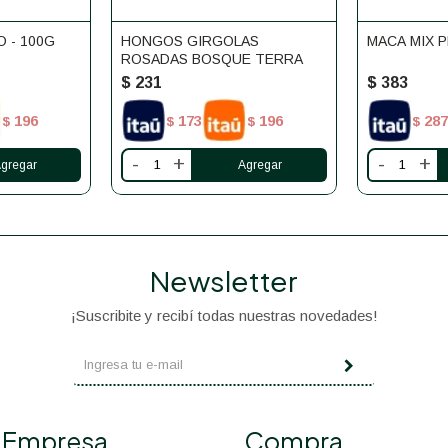
 - 100G
HONGOS GIRGOLAS
MACA MIX P
ROSADAS BOSQUE TERRA
$
231
$
383
196
173
196
287
$
$
$
$
-
+
-
+
Newsletter
¡Suscribite y recibí todas nuestras novedades!
Empresa
Compra