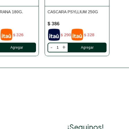
RANA 180G.
CASCARA PSYLLIUM 250G
HARI
100G
$
386
$
39
326
290
328
$
$
$
-
+
-
¡Seguinos!