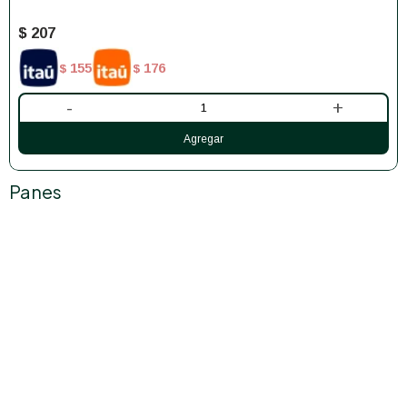
$
207
155
176
$
$
-
+
Panes