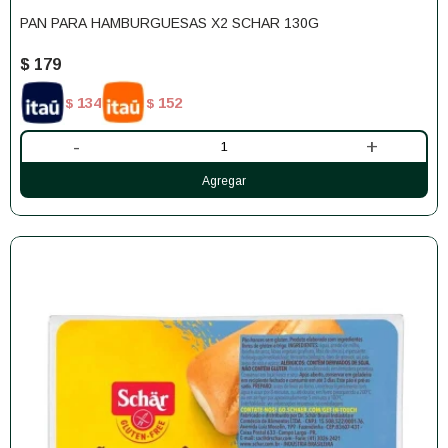
PAN PARA HAMBURGUESAS X2 SCHAR 130G
$
179
134
152
$
$
-
+