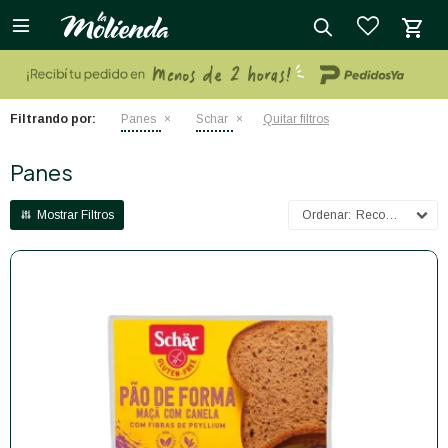

close
Filtrando por:
Panes
Schar
Quitar filtros
Panes
Recomendados