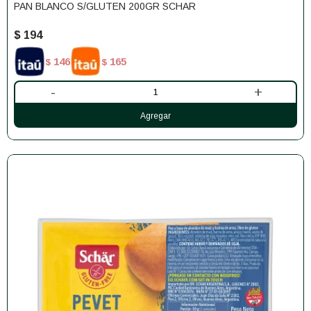
PAN BLANCO S/GLUTEN 200GR SCHAR
$
194
146
165
$
$
-
+