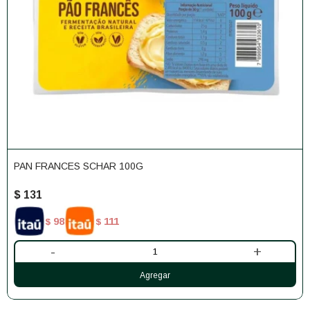
PAN FRANCES SCHAR 100G
$
131
98
111
$
$
-
+