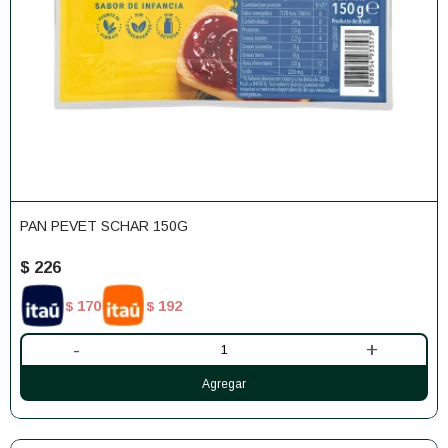
PAN PEVET SCHAR 150G
$
226
170
192
$
$
-
+