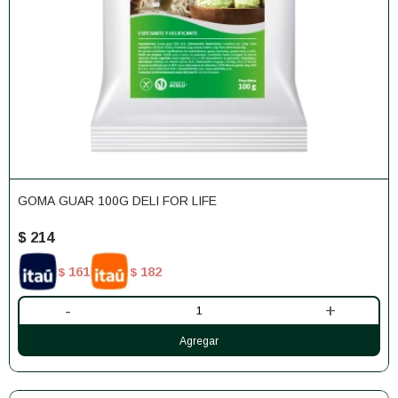
GOMA GUAR 100G DELI FOR LIFE
$
214
161
182
$
$
-
+