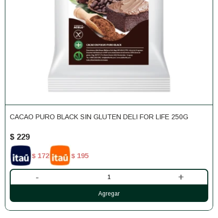
CACAO PURO BLACK SIN GLUTEN DELI FOR LIFE 250G
$
229
172
195
$
$
-
+