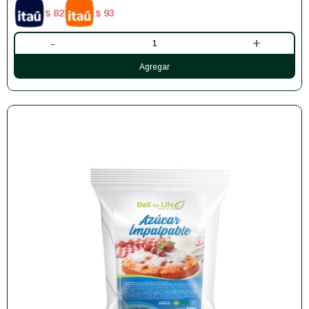
82
93
$
$
-
+