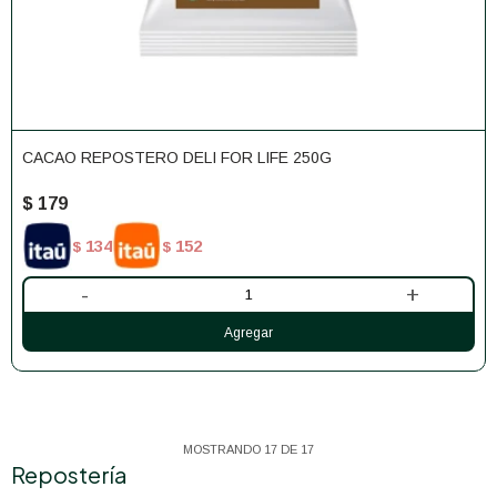
CACAO REPOSTERO DELI FOR LIFE 250G
$
179
134
152
$
$
-
+
MOSTRANDO
17
DE
17
Repostería