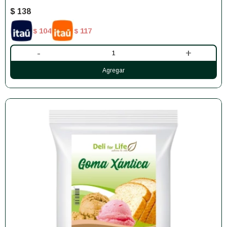
$
138
104
117
$
$
-
+