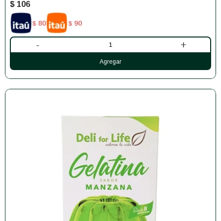
$
106
80
90
$
$
-
+