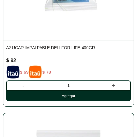
AZUCAR IMPALPABLE DELI FOR LIFE 400GR.
$
92
69
78
$
$
-
+