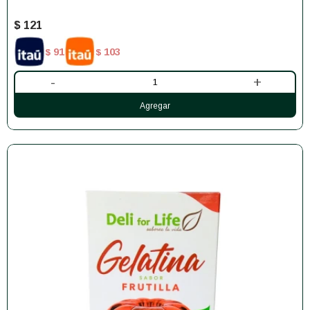
$
121
91
103
$
$
-
+