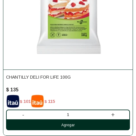
CHANTILLY DELI FOR LIFE 100G
$
135
101
115
$
$
-
+