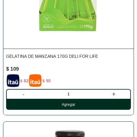
GELATINA DE MANZANA 170G DELI FOR LIFE
$
109
82
93
$
$
-
+