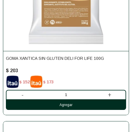
GOMA XANTICA SIN GLUTEN DELI FOR LIFE 100G
$
203
152
173
$
$
-
+