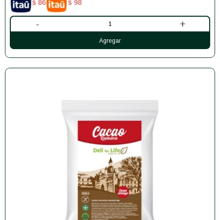
86
98
$
$
-
+