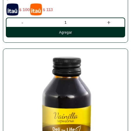
100
113
$
$
-
+