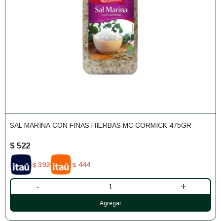
SAL MARINA CON FINAS HIERBAS MC CORMICK 475GR
$
522
392
444
$
$
-
+