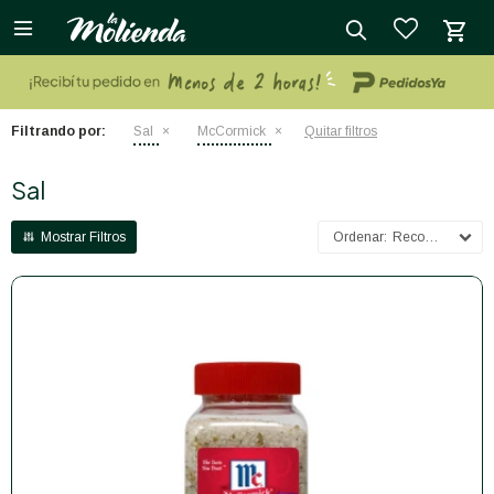

close
Filtrando por:
Sal
McCormick
Quitar filtros
Sal
Recomendados