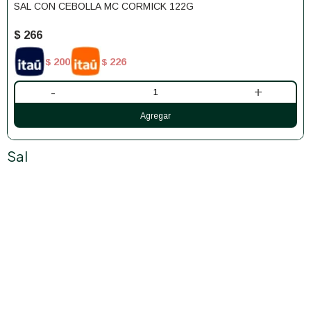
SAL CON CEBOLLA MC CORMICK 122G
$
266
200
226
$
$
-
+
Sal