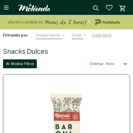

close
Filtrando por:
Snacks Dulces
riccoli
Quitar filtros
Snacks Dulces
Recomendados