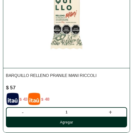
BARQUILLO RELLENO PRANILE MANI RICCOLI
$
57
43
48
$
$
-
+