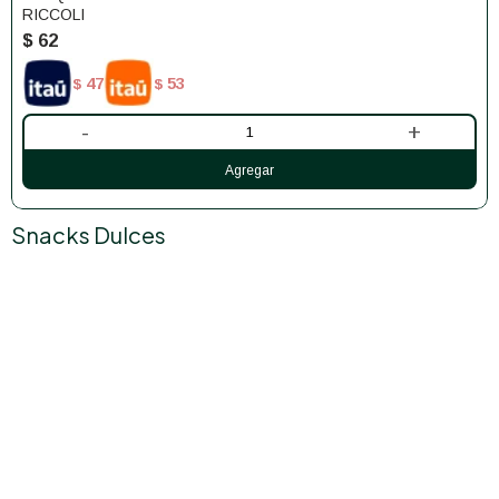
RICCOLI
$
62
47
53
$
$
-
+
Snacks Dulces