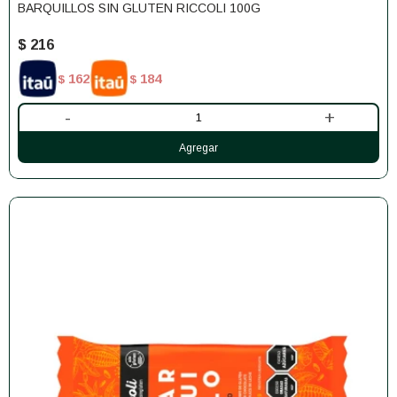
BARQUILLOS SIN GLUTEN RICCOLI 100G
$
216
162
184
$
$
-
+