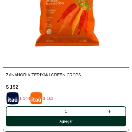
ZANAHORIA TERIYAKI GREEN CROPS
$
192
144
163
$
$
-
+