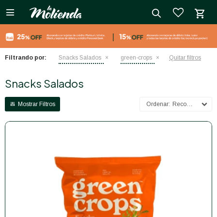

close
Filtrando por:
Snacks Salados
green-crops
Quitar filtros
Snacks Salados
Recomendados