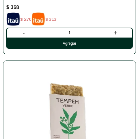
$
368
276
313
$
$
-
+