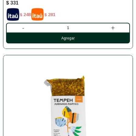
$
331
248
281
$
$
-
+