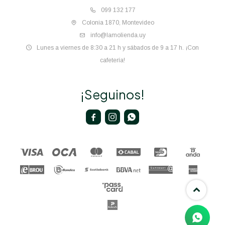
099 132 177
Colonia 1870, Montevideo
info@lamolienda.uy
Lunes a viernes de 8:30 a 21 h y sábados de 9 a 17 h. ¡Con
cafetería!
¡Seguinos!


