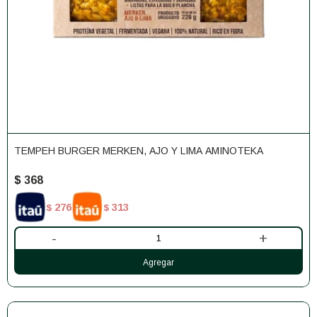
TEMPEH BURGER MERKEN, AJO Y LIMA AMINOTEKA
$
368
276
313
$
$
-
+