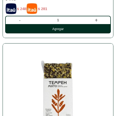
248
281
$
$
-
+