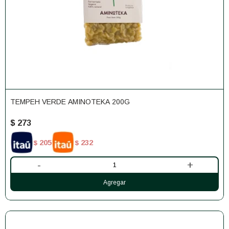
TEMPEH VERDE AMINOTEKA 200G
$
273
205
232
$
$
-
+