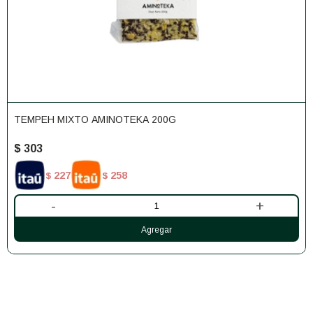
TEMPEH MIXTO AMINOTEKA 200G
$
303
227
258
$
$
-
+