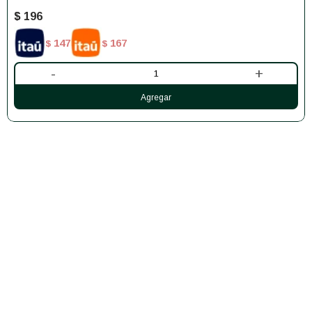
$
196
147
167
$
$
-
+