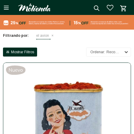

close
Filtrando por:
el avion
Recomendados