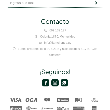
Contacto
099 132 177
Colonia 1870, Montevideo
info@lamolienda.uy
Lunes a viernes de 8:30 a 21 h y sábados de 9 a 17 h. ¡Con
cafetería!
¡Seguinos!


