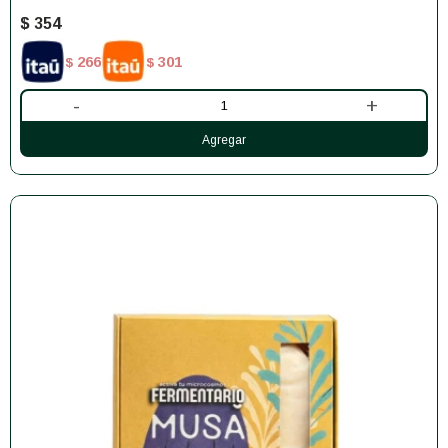
$
354
266
301
$
$
-
+