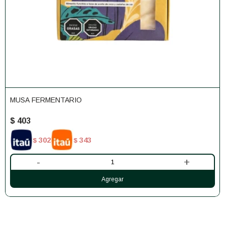
MUSA FERMENTARIO
$
403
302
343
$
$
-
+