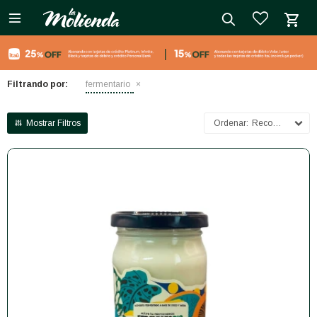

close
Filtrando por:
fermentario
Recomendados