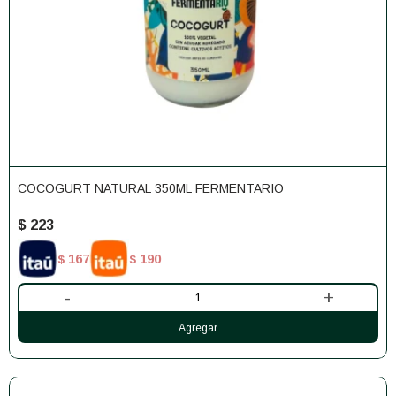
COCOGURT NATURAL 350ML FERMENTARIO
$
223
167
190
$
$
-
+