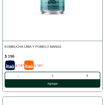
KOMBUCHA LIMA Y POMELO MANSA
$
196
147
167
$
$
-
+