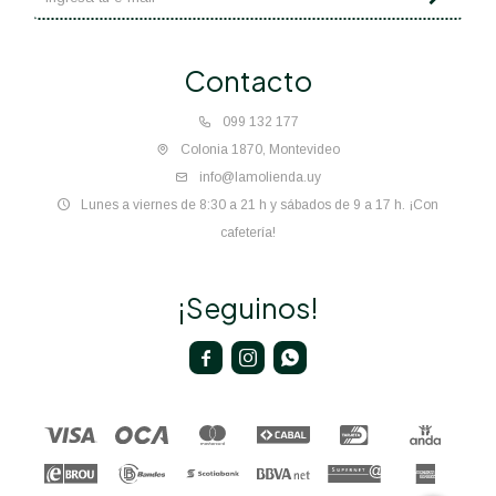
Contacto
099 132 177
Colonia 1870, Montevideo
info@lamolienda.uy
Lunes a viernes de 8:30 a 21 h y sábados de 9 a 17 h. ¡Con
cafetería!
¡Seguinos!


