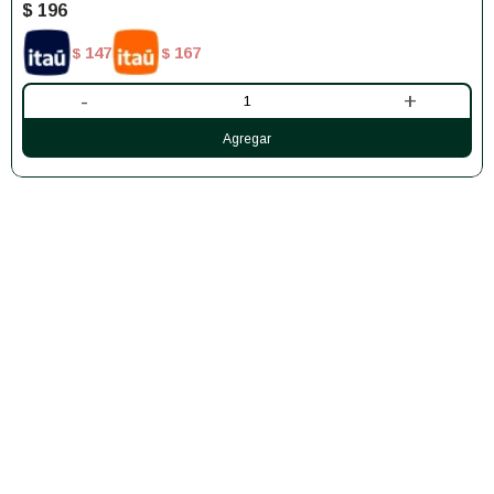
$
196
147
167
$
$
-
+