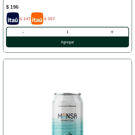
$
196
147
167
$
$
-
+