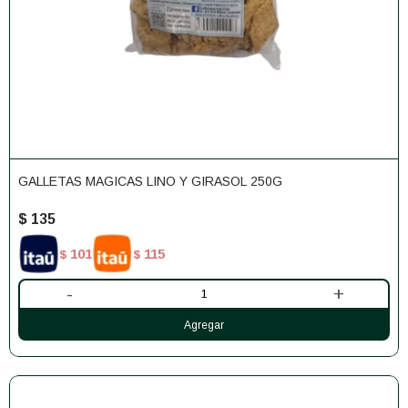
GALLETAS MAGICAS LINO Y GIRASOL 250G
$
135
101
115
$
$
-
+