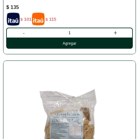
$
135
101
115
$
$
-
+