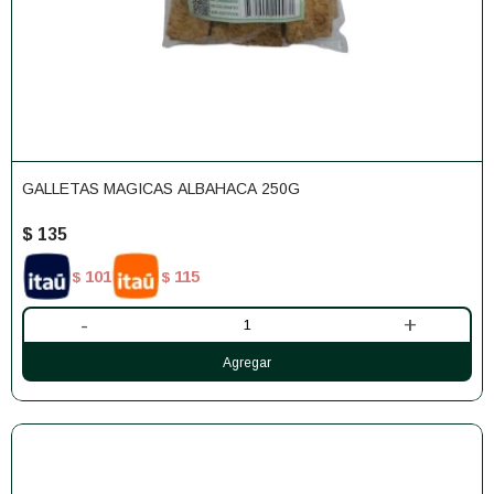
GALLETAS MAGICAS ALBAHACA 250G
$
135
101
115
$
$
-
+