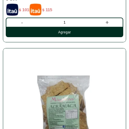
101
115
$
$
-
+