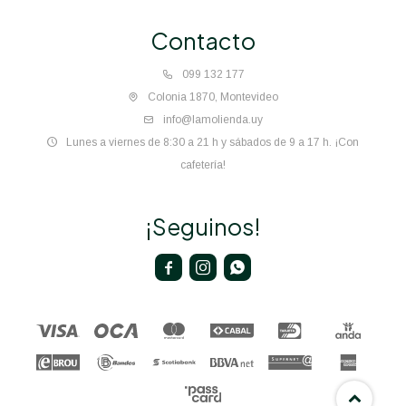
Contacto
099 132 177
Colonia 1870, Montevideo
info@lamolienda.uy
Lunes a viernes de 8:30 a 21 h y sábados de 9 a 17 h. ¡Con
cafetería!
¡Seguinos!


