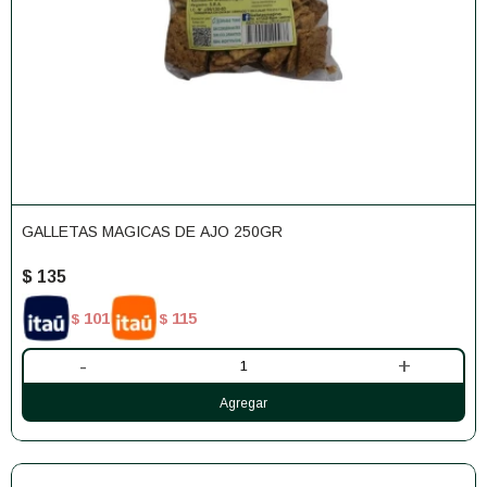
GALLETAS MAGICAS DE AJO 250GR
$
135
101
115
$
$
-
+