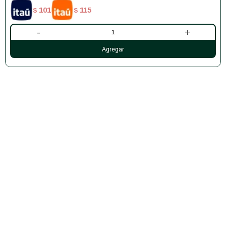
101
115
$
$
-
+