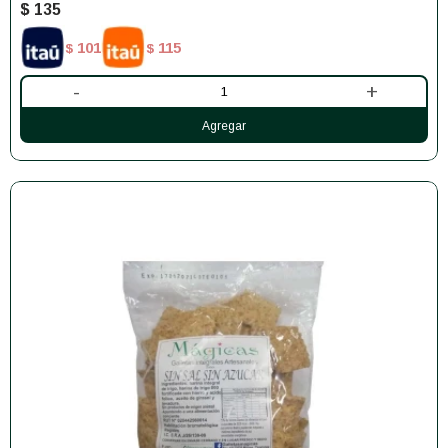
$
135
101
115
$
$
-
+