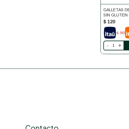
GALLETAS D
SIN GLUTEN
$
120
90
$
-
+
Contacto