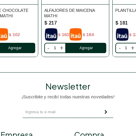
E CHOCOLATE
ALFAJORES DE MAICENA
PLANTILL
 MATHI
MATHI
$
217
$
181
102
163
184
1
$
$
$
$
-
+
-
+
Newsletter
¡Suscribite y recibí todas nuestras novedades!
Empresa
Compra