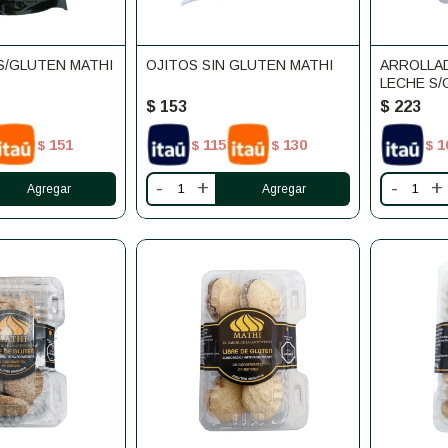
 S/GLUTEN MATHI
OJITOS SIN GLUTEN MATHI
ARROLLA
LECHE S/
$
153
$
223
151
115
130
1
$
$
$
$
-
+
-
+