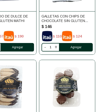
DO DE DULCE DE
GALLETAS CON CHIPS DE
GLUTEN MATHI
CHOCOLATE SIN GLUTEN
MATHI
$
146
67
190
110
124
$
$
$
-
+