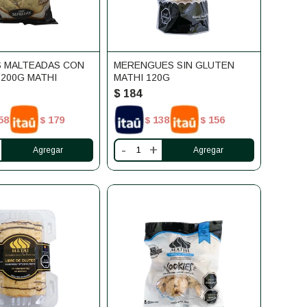
S MALTEADAS CON
MERENGUES SIN GLUTEN
 200G MATHI
MATHI 120G
$
184
58
179
138
156
$
$
$
-
+