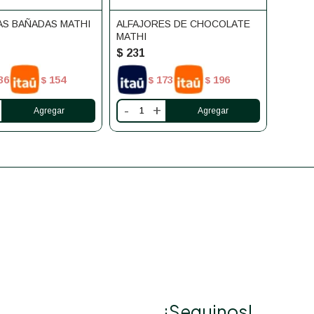
AS BAÑADAS MATHI
ALFAJORES DE CHOCOLATE
MATHI
$
231
36
154
173
196
$
$
$
-
+
¡Seguinos!