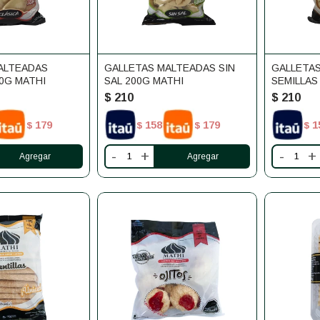
ALTEADAS
GALLETAS MALTEADAS SIN
GALLETA
0G MATHI
SAL 200G MATHI
SEMILLAS
$
210
$
210
179
158
179
1
$
$
$
$
-
+
-
+