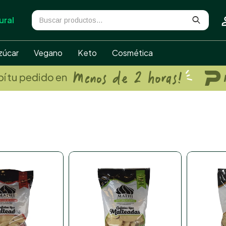
ural
zúcar
Vegano
Keto
Cosmética