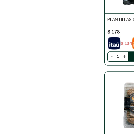
PLANTILLAS
$
178
134
$
-
+