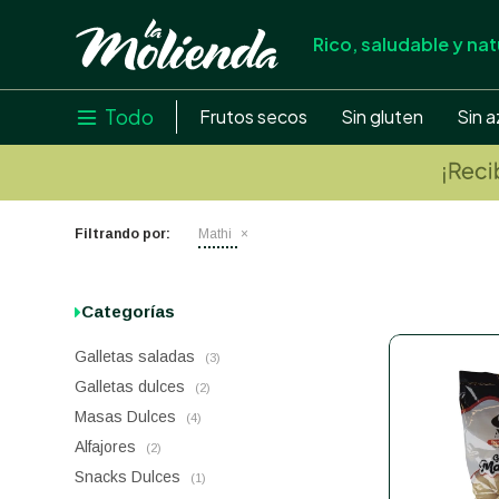
Rico, saludable y nat
store
close
local_shipping
Todo

Frutos secos
Sin gluten
Sin a
credit_card
help
Filtrando por:
Mathi
Categorías
Galletas saladas
(3)
Galletas dulces
(2)
Masas Dulces
(4)
Alfajores
(2)
Snacks Dulces
(1)