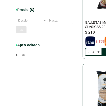
Precio
($)
GALLETAS M
CLÁSICAS 20
OK
$
210
158
$
Apto celíaco
-
+
si
(11)