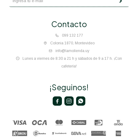
Contacto
099 132 177
Colonia 1870, Montevideo
info@lamolienda.uy
Lunes a viernes de 8:30 a 21 h y sábados de 9 a 17 h. ¡Con
cafetería!
¡Seguinos!


