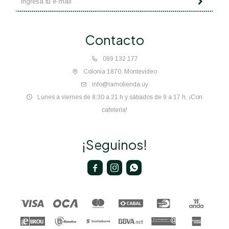
Contacto
099 132 177
Colonia 1870, Montevideo
info@lamolienda.uy
Lunes a viernes de 8:30 a 21 h y sábados de 9 a 17 h. ¡Con
cafetería!
¡Seguinos!


