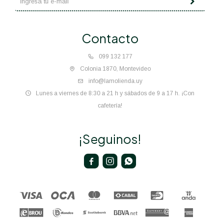
Contacto
099 132 177
Colonia 1870, Montevideo
info@lamolienda.uy
Lunes a viernes de 8:30 a 21 h y sábados de 9 a 17 h. ¡Con
cafetería!
¡Seguinos!


