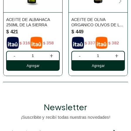
ACEITE DE ALBAHACA
ACEITE DE OLIVA
250ML DE LA SIERRA
ORGANICO OLIVOS DE LAS
ANIMAS 250ML
$
421
$
449
316
358
337
382
$
$
$
$
-
+
-
+
Newsletter
¡Suscribite y recibí todas nuestras novedades!