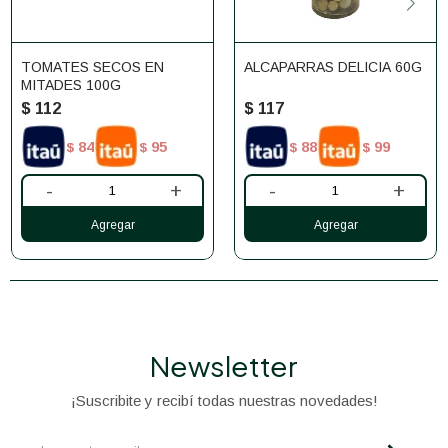
TOMATES SECOS EN
ALCAPARRAS DELICIA 60G
MITADES 100G
$
112
$
117
84
95
88
99
$
$
$
$
-
+
-
+
Newsletter
¡Suscribite y recibí todas nuestras novedades!