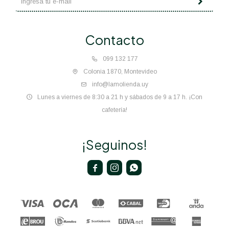
Contacto
099 132 177
Colonia 1870, Montevideo
info@lamolienda.uy
Lunes a viernes de 8:30 a 21 h y sábados de 9 a 17 h. ¡Con
cafetería!
¡Seguinos!


