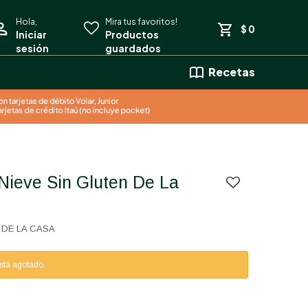
$
0
Recetas
 DE LA CASA
está agotado.