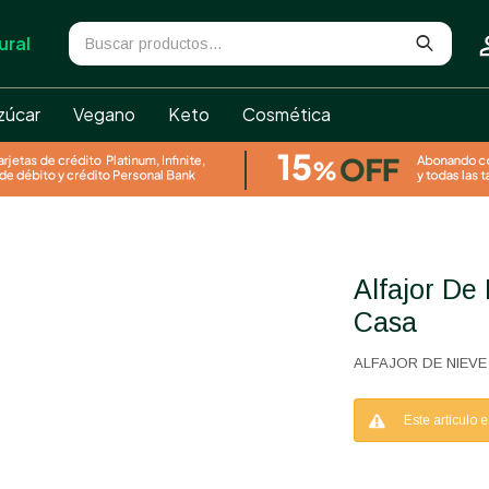
ural
zúcar
Vegano
Keto
Cosmética
Alfajor De Nieve Sin Gluten De La
Casa
ALFAJOR DE NIEVE
Este artículo 