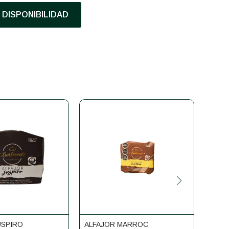
DISPONIBILIDAD
USPIRO
ALFAJOR MARROC
ALFA