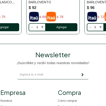
LASICO
BARLOVENTO
BARLOVEN
$
92
$
96
75
69
78
72
$
$
$
$
-
+
-
+
Newsletter
¡Suscribite y recibí todas nuestras novedades!
Empresa
Compra
Nosotros
Como comprar