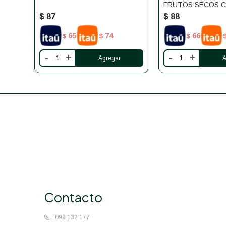
FRUTOS SECOS C
ALIMENDRA
$
87
$
88
65
74
66
$
$
$
-
+
-
+
Contacto
099 132 177