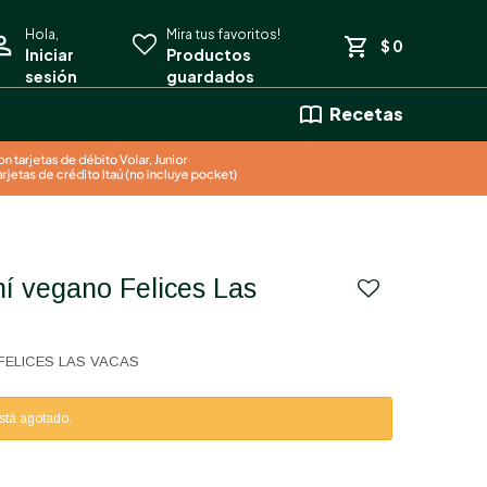
$
0
Recetas
FELICES LAS VACAS
está agotado.