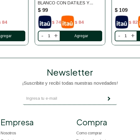
BLANCO CON DATILES Y
FRUTOS SECOS PUNTO
$
99
$
109
SANO
84
74
84
82
$
$
$
$
-
+
-
+
Newsletter
¡Suscribite y recibí todas nuestras novedades!
Empresa
Compra
Nosotros
Como comprar