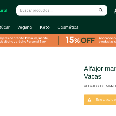
ural
zúcar
Vegano
Keto
Cosmética
Alfajor maní vegano Felices Las
Vacas
ALFAJOR DE MANI 
Este artículo 