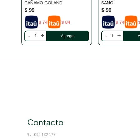
CAÑAMO GOLAND
SANO
$
99
$
99
74
84
74
$
$
$
-
+
-
+
Contacto
099 132 177