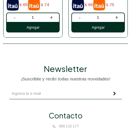
65
74
66
75
$
$
$
$
-
+
-
+
Newsletter
¡Suscribite y recibí todas nuestras novedades!
Contacto
099 132 177