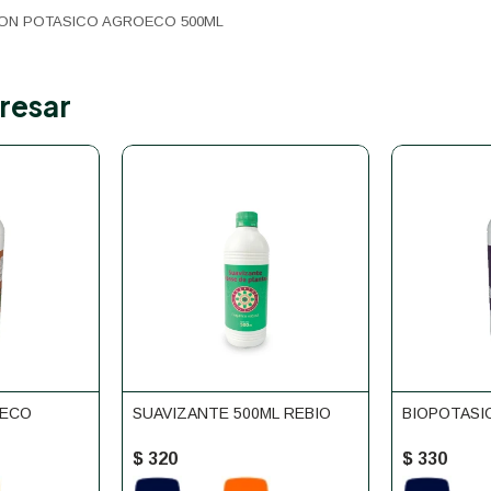
BON POTASICO AGROECO 500ML
resar
OECO
SUAVIZANTE 500ML REBIO
BIOPOTASI
$
320
$
330