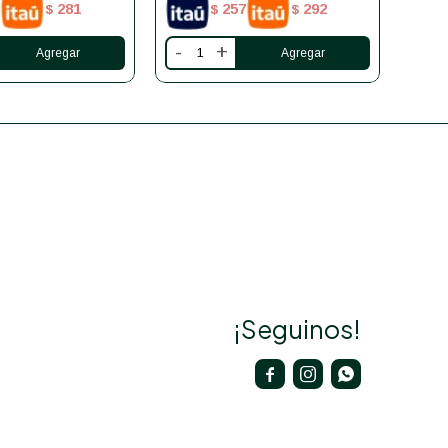
281
257
292
$
$
$
-
+
-
¡Seguinos!


