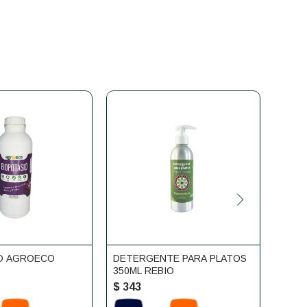
O AGROECO
DETERGENTE PARA PLATOS
JABÓ
350ML REBIO
500M
$
343
$
36