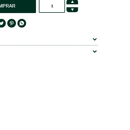

MPRAR



