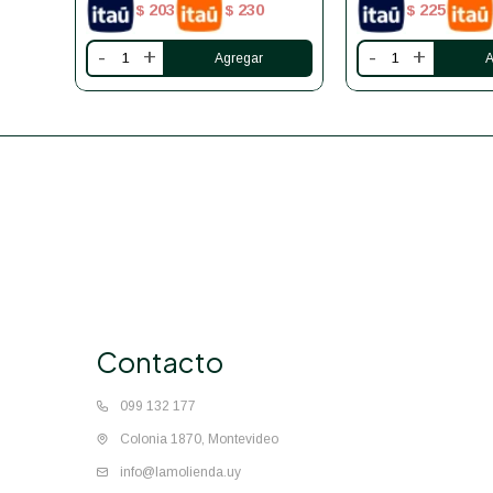
203
230
225
$
$
$
-
+
-
+
Contacto
099 132 177
Colonia 1870, Montevideo
info@lamolienda.uy