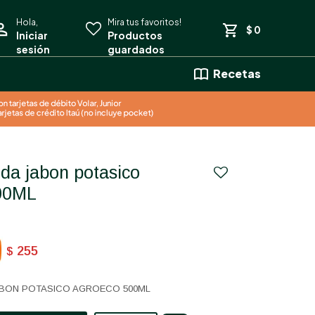
$
0
Recetas
00ML
255
$
JABON POTASICO AGROECO 500ML