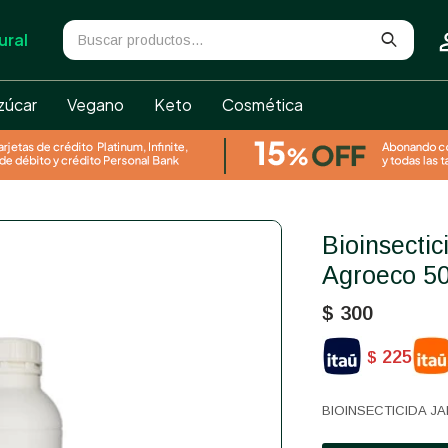
ural
zúcar
Vegano
Keto
Cosmética
Bioinsecticida jabon potasico
Agroeco 5
$
300
225
$
BIOINSECTICIDA 