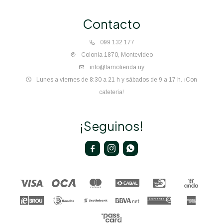
Contacto
099 132 177
Colonia 1870, Montevideo
info@lamolienda.uy
Lunes a viernes de 8:30 a 21 h y sábados de 9 a 17 h. ¡Con
cafetería!
¡Seguinos!


