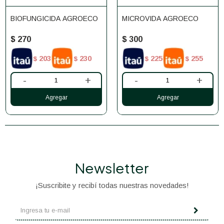
BIOFUNGICIDA AGROECO
MICROVIDA AGROECO
$
270
$
300
203
230
225
255
$
$
$
$
-
+
-
+
Newsletter
¡Suscribite y recibí todas nuestras novedades!