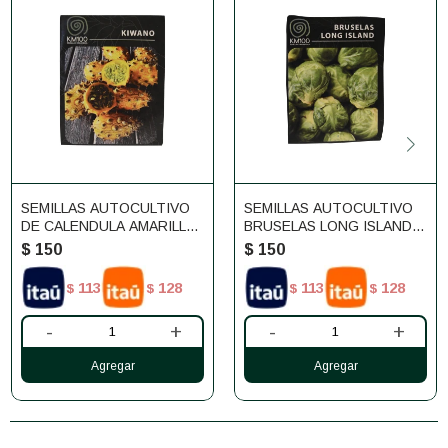
SEMILLAS AUTOCULTIVO
SEMILLAS AUTOCULTIVO
DE CALENDULA AMARILLA
BRUSELAS LONG ISLAND
KM100
KM100
$
150
$
150
113
128
113
128
$
$
$
$
-
+
-
+