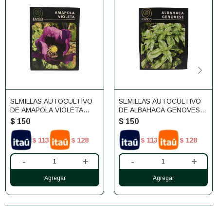
SEMILLAS AUTOCULTIVO
SEMILLAS AUTOCULTIVO
DE AMAPOLA VIOLETA
DE ALBAHACA GENOVESE
KM100
KM100
$
150
$
150
113
128
113
128
$
$
$
$
-
+
-
+