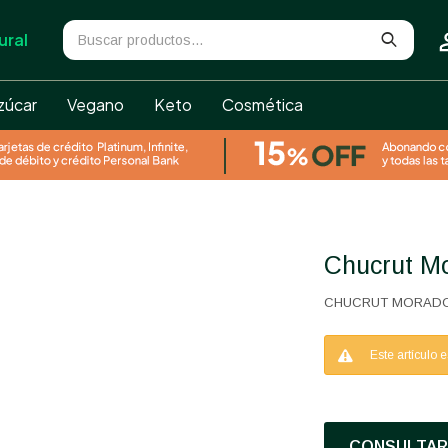
ural
zúcar
Vegano
Keto
Cosmética
Chucrut 
CHUCRUT MORADO
Este artículo 
CONSULTAR 