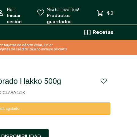
$
0
Recetas
Morado Hakko 500g
 CLARA 1/2K
está agotado.
DISPONIBILIDAD