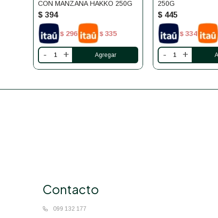
CON MANZANA HAKKO 250G
250G
$
394
$
445
296
335
334
$
$
$
-
+
-
+
Contacto
099 132 177