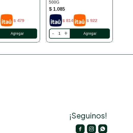
500G
$
1.085
$
1.
479
814
922
$
$
$
-
+
-
¡Seguinos!


