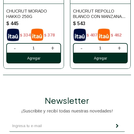
CHUCRUT MORADO
CHUCRUT REPOLLO
HAKKO 250G
BLANCO CON MANZANA
HAKKO 500G
$
445
$
543
334
378
407
462
$
$
$
$
-
+
-
+
Newsletter
¡Suscribite y recibí todas nuestras novedades!