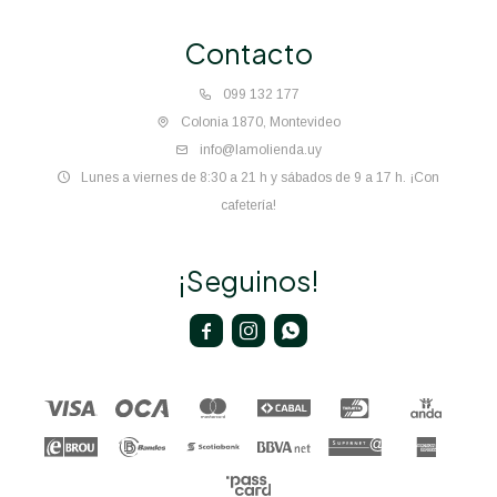
Contacto
099 132 177
Colonia 1870, Montevideo
info@lamolienda.uy
Lunes a viernes de 8:30 a 21 h y sábados de 9 a 17 h. ¡Con
cafetería!
¡Seguinos!


