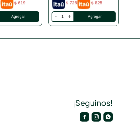
619
728
825
$
$
$
-
+
-
¡Seguinos!


