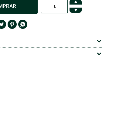

MPRAR



