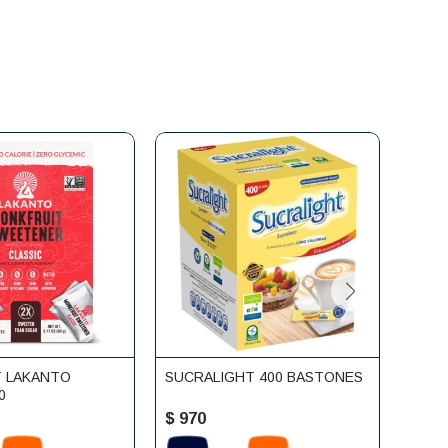
 LAKANTO
SUCRALIGHT 400 BASTONES
EDUL
0
BAST
$
970
$
1.