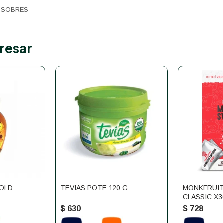
0 SOBRES
resar
 OLD
TEVIAS POTE 120 G
MONKFRUIT
CLASSIC X3
$
630
$
728