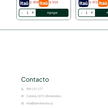
458
519
473
$
$
$
-
+
-
+
Contacto
099 132 177
Colonia 1870, Montevideo
info@lamolienda.uy