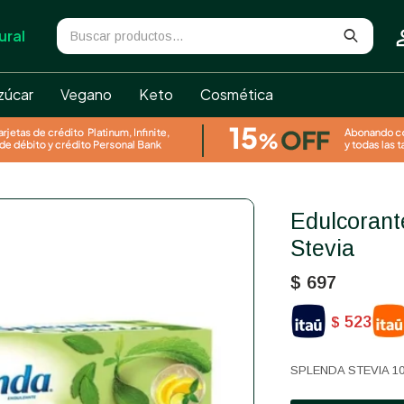
ural
zúcar
Vegano
Keto
Cosmética
Edulcorante 100 sobres Splenda
Stevia
$
697
523
$
SPLENDA STEVIA 1