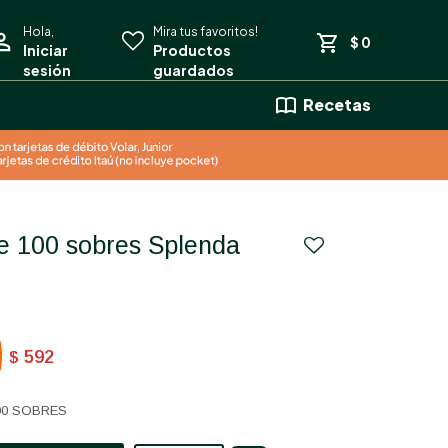
$
0
Recetas
592
$
00 SOBRES