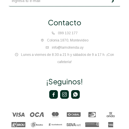
Contacto
099 132 177
Colonia 1870, Montevideo
info@lamolienda.uy
Lunes a viernes de 8:30 a 21 h y sábados de 9 a 17 h. ¡Con
cafetería!
¡Seguinos!


