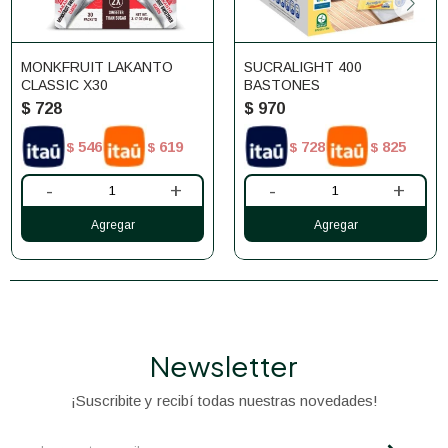
MONKFRUIT LAKANTO
SUCRALIGHT 400
CLASSIC X30
BASTONES
$
728
$
970
546
619
728
825
$
$
$
$
-
+
-
+
Newsletter
¡Suscribite y recibí todas nuestras novedades!