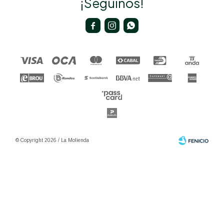
¡Seguinos!



© Copyright 2026 / La Molienda
Fenicio