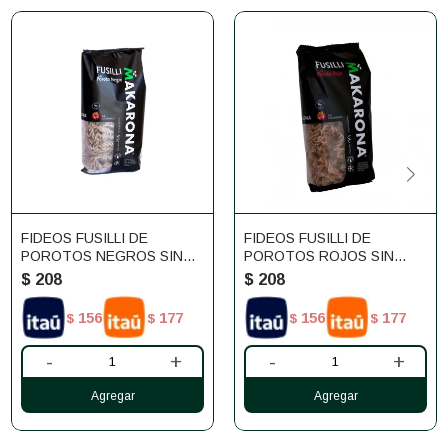
FIDEOS FUSILLI DE
FIDEOS FUSILLI DE
POROTOS NEGROS SIN
POROTOS ROJOS SIN
GLUTEN MAKARONA 250G
GLUTEN MAKARONA 250G
$
208
$
208
156
177
156
177
$
$
$
$
-
+
-
+