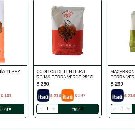
HÍA TERRA
CODITOS DE LENTEJAS
MACARRONI
ROJAS TERRA VERDE 250G
TERRA VER
$
290
$
290
181
218
247
218
$
$
$
$
-
+
-
+