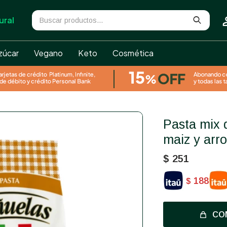
ural
zúcar
Vegano
Keto
Cosmética
Pasta mix de harinas de garbanzo,
maiz y arr
$
251
188
$
CO