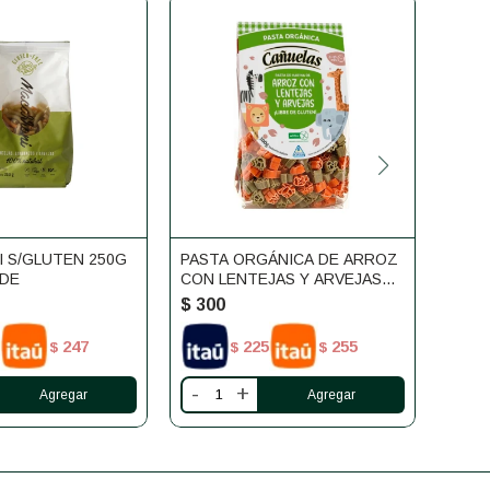
 S/GLUTEN 250G
PASTA ORGÁNICA DE ARROZ
PAST
DE
CON LENTEJAS Y ARVEJAS
DE A
SIN GLUTEN CAÑUELAS
GLUT
$
300
$
30
247
225
255
$
$
$
-
+
-