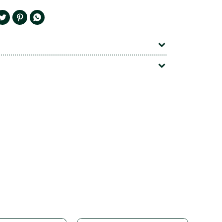


