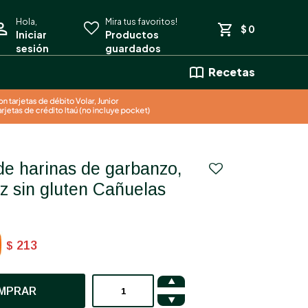
$
0
Recetas
oz sin gluten Cañuelas
213
$

MPRAR
