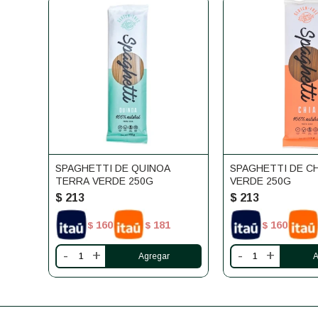
SPAGHETTI DE QUINOA
SPAGHETTI DE C
TERRA VERDE 250G
VERDE 250G
$
213
$
213
160
181
160
$
$
$
-
+
-
+