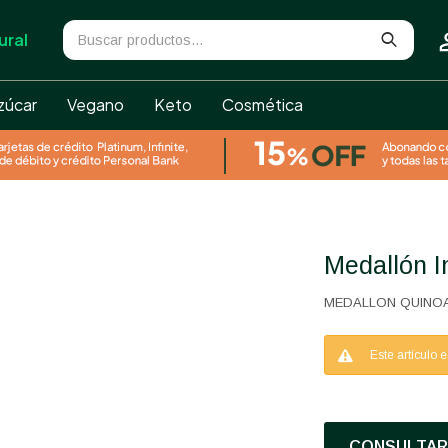
ural
zúcar
Vegano
Keto
Cosmética
Medallón 
MEDALLON QUINOA
Este artículo 
CONSULTAR 