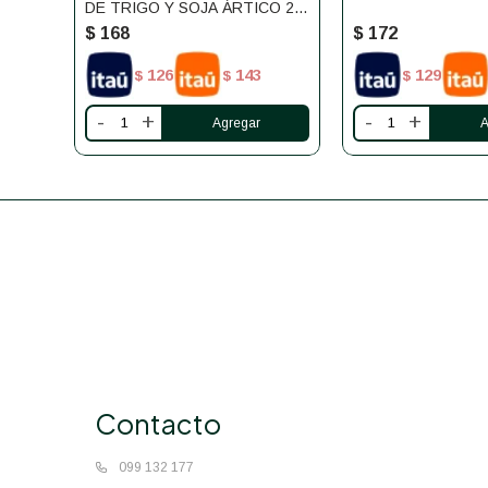
DE TRIGO Y SOJA ÁRTICO 2
UNIDADES
$
168
$
172
126
143
129
$
$
$
-
+
-
+
Contacto
099 132 177