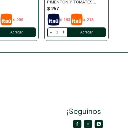
PIMENTON Y TOMATES
UNID
MACANUDO 100G
$
257
$
28
209
193
218
$
$
$
-
+
-
¡Seguinos!


