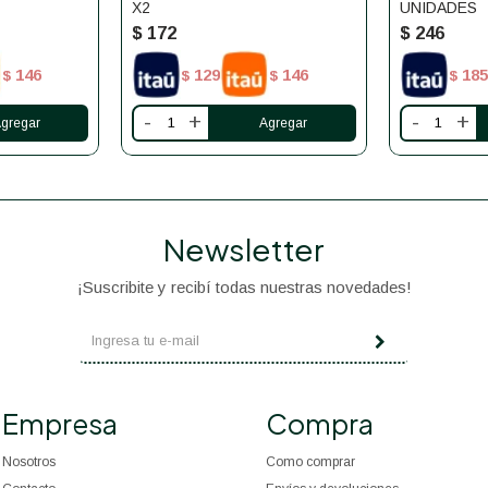
X2
UNIDADES
$
172
$
246
146
129
146
185
$
$
$
$
-
+
-
+
Newsletter
¡Suscribite y recibí todas nuestras novedades!
Empresa
Compra
Nosotros
Como comprar