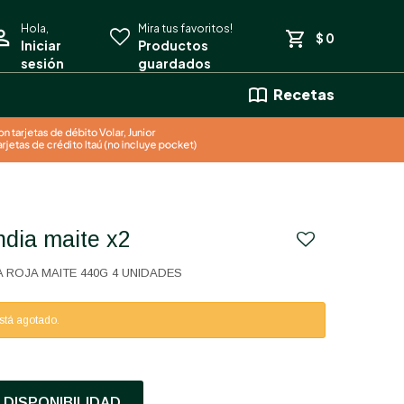
$
0
Recetas
India maite x2
 ROJA MAITE 440G 4 UNIDADES
está agotado.
DISPONIBILIDAD