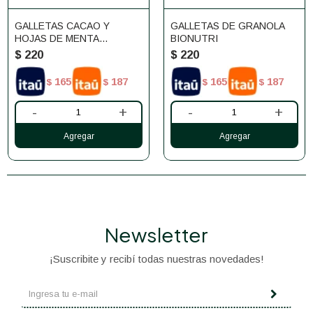
GALLETAS CACAO Y
GALLETAS DE GRANOLA
HOJAS DE MENTA
BIONUTRI
BIONUTRI
$
220
$
220
165
187
165
187
$
$
$
$
-
+
-
+
Newsletter
¡Suscribite y recibí todas nuestras novedades!