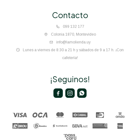
Contacto
099 132 177
Colonia 1870, Montevideo
info@lamolienda.uy
Lunes a viernes de 8:30 a 21 h y sábados de 9 a 17 h. ¡Con
cafetería!
¡Seguinos!


