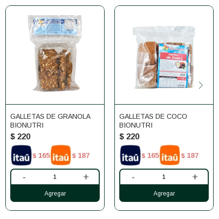
GALLETAS DE GRANOLA
GALLETAS DE COCO
BIONUTRI
BIONUTRI
$
220
$
220
165
187
165
187
$
$
$
$
-
+
-
+