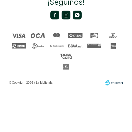
¡Seguinos!



© Copyright 2026 / La Molienda
Fenicio