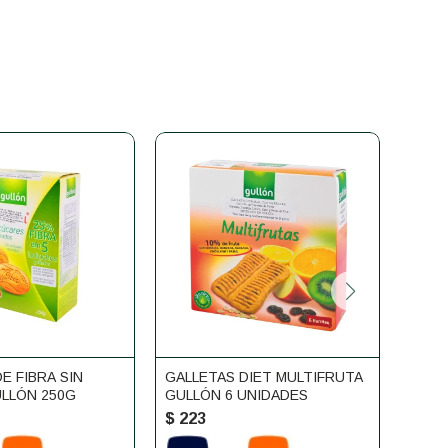
E FIBRA SIN
GALLETAS DIET MULTIFRUTA
PROM
LLÓN 250G
GULLÓN 6 UNIDADES
+ TE
$
223
$
24