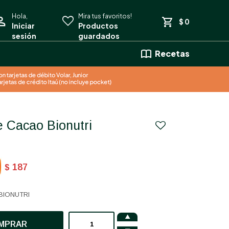
$
0
Recetas
De Cacao Bionutri
187
$
BIONUTRI

MPRAR