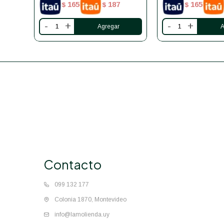
165
187
165
$
$
$
-
+
-
+
Contacto
099 132 177
Colonia 1870, Montevideo
info@lamolienda.uy