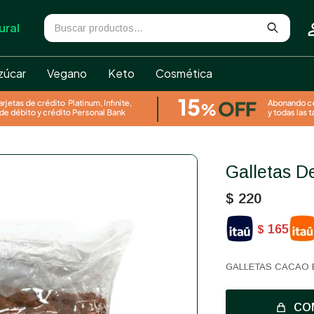
ural
zúcar
Vegano
Keto
Cosmética
Galletas 
$
220
165
$
GALLETAS CACAO 
CO