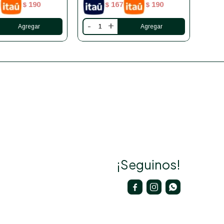
190
167
190
$
$
$
-
+
-
¡Seguinos!


