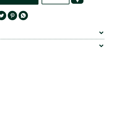



