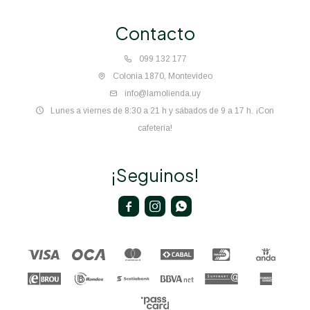
Contacto
099 132 177
Colonia 1870, Montevideo
info@lamolienda.uy
Lunes a viernes de 8:30 a 21 h y sábados de 9 a 17 h. ¡Con
cafetería!
¡Seguinos!


