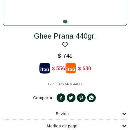
Ghee Prana 440gr.
$
741
556
630
$
$
GHEE PRANA 440G




Envíos
Medios de pago