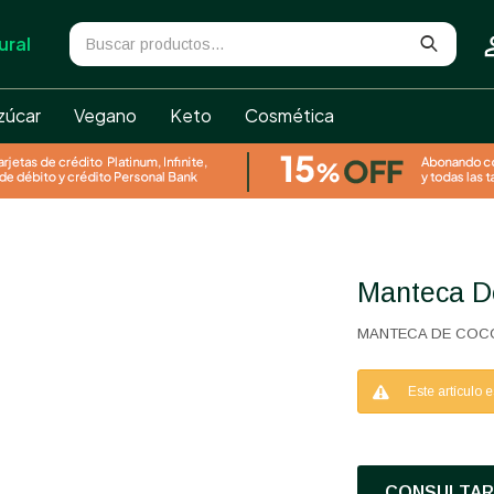
ural
zúcar
Vegano
Keto
Cosmética
Manteca 
MANTECA DE COC
Este artículo 
CONSULTAR 