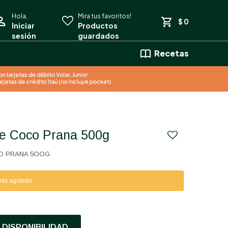
$
0
Recetas
De Coco Prana 500g
O PRANA 5OOG
está agotado.
DISPONIBILIDAD