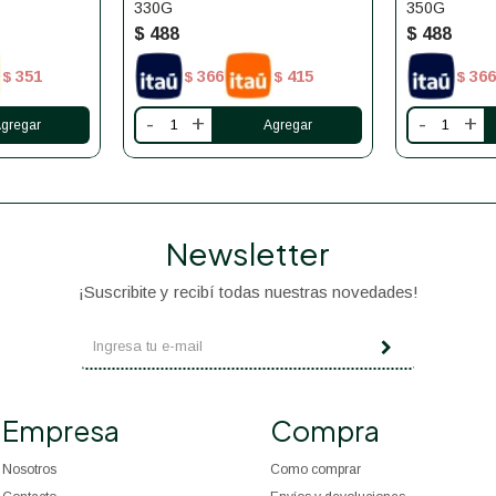
330G
350G
$
488
$
488
351
366
415
366
$
$
$
$
-
+
-
+
Newsletter
¡Suscribite y recibí todas nuestras novedades!
Empresa
Compra
Nosotros
Como comprar