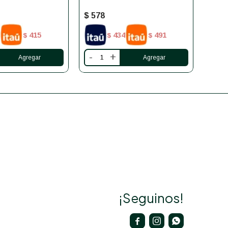
$
578
$
74
415
434
491
$
$
$
-
+
-
¡Seguinos!


