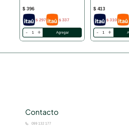
$
396
$
413
297
337
310
$
$
$
-
+
-
+
Contacto
099 132 177