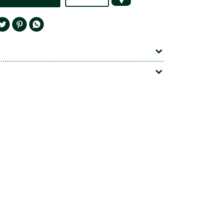



