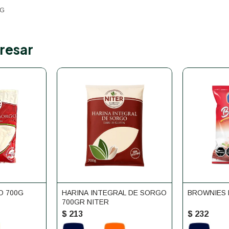
0G
resar
O 700G
HARINA INTEGRAL DE SORGO
BROWNIES 
700GR NITER
$
213
$
232