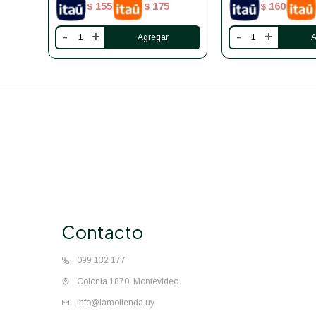
155
175
160
$
$
$
-
+
-
+
Contacto
099 132 177
Colonia 1870, Montevideo
info@lamolienda.uy