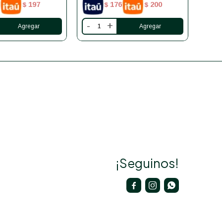
197
176
200
$
$
$
-
+
-
¡Seguinos!


