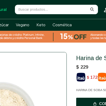
ural
zúcar
Vegano
Keto
Cosmética
Harina de
$
229
172
$
HARINA DE SOBA 5
CO