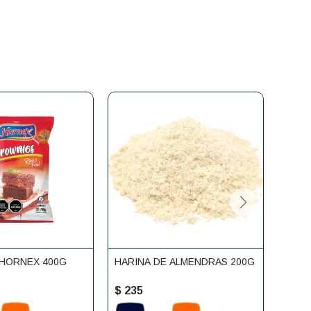
HORNEX 400G
HARINA DE ALMENDRAS 200G
TRIG
ORGÁ
$
235
$
23