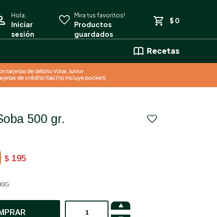
$
0
Recetas
 Soba 500 gr.
195
$
00G

MPRAR