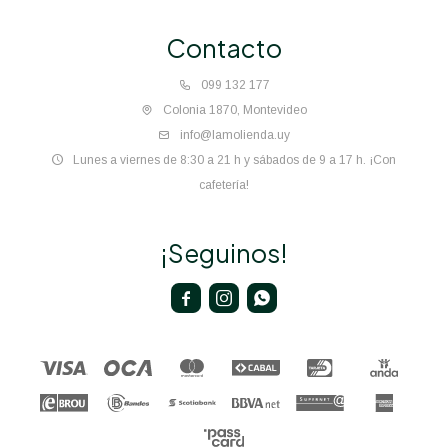
Contacto
099 132 177
Colonia 1870, Montevideo
info@lamolienda.uy
Lunes a viernes de 8:30 a 21 h y sábados de 9 a 17 h. ¡Con
cafetería!
¡Seguinos!


