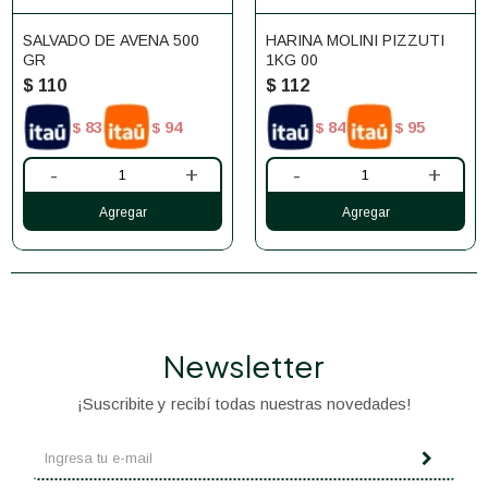
SALVADO DE AVENA 500
HARINA MOLINI PIZZUTI
GR
1KG 00
$
110
$
112
83
94
84
95
$
$
$
$
-
+
-
+
Newsletter
¡Suscribite y recibí todas nuestras novedades!