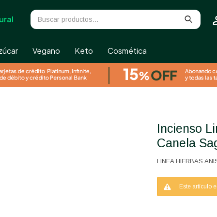
ural
zúcar
Vegano
Keto
Cosmética
Incienso Linea Hierbas Anís y
Canela Sa
LINEA HIERBAS AN
Este artículo 