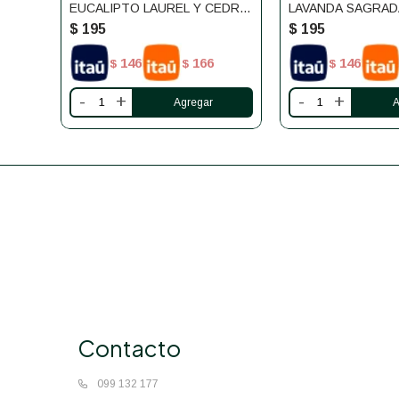
EUCALIPTO LAUREL Y CEDRO
LAVANDA SAGRAD
SAGRADA MADRE
$
195
$
195
146
166
146
$
$
$
-
+
-
+
Contacto
099 132 177