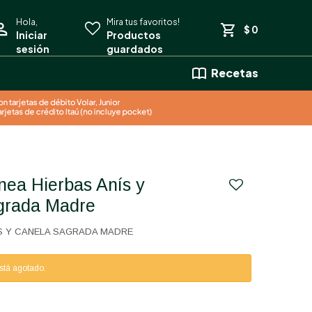
$
0
Recetas
grada Madre
IS Y CANELA SAGRADA MADRE
está agotado.