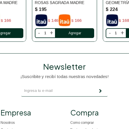
A MADRE
ROSAS SAGRADA MADRE
GEOMETRÍ
$
195
$
224
166
146
166
168
$
$
$
$
-
+
-
+
Newsletter
¡Suscribite y recibí todas nuestras novedades!
Empresa
Compra
Nosotros
Como comprar