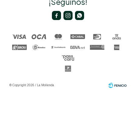
¡Seguinos!



© Copyright 2026 / La Molienda
Fenicio