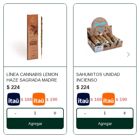
LÍNEA CANNABIS LEMON
SAHUMITOS UNIDAD
HAZE SAGRADA MADRE
INCIENSO
$
224
$
224
168
190
168
190
$
$
$
$
-
+
-
+