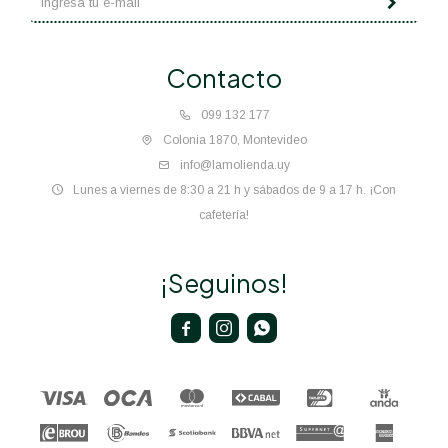
Contacto
099 132 177
Colonia 1870, Montevideo
info@lamolienda.uy
Lunes a viernes de 8:30 a 21 h y sábados de 9 a 17 h. ¡Con
cafetería!
¡Seguinos!


