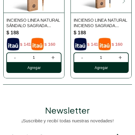
INCIENSO LINEA NATURAL
INCIENSO LINEA NATURAL
SÁNDALO SAGRADA
INCIENSO SAGRADA
MADRE
MADRE
$
188
$
188
141
160
141
160
$
$
$
$
-
+
-
+
Newsletter
¡Suscribite y recibí todas nuestras novedades!