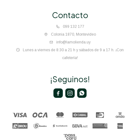
Contacto
099 132 177
Colonia 1870, Montevideo
info@lamolienda.uy
Lunes a viernes de 8:30 a 21 h y sábados de 9 a 17 h. ¡Con
cafetería!
¡Seguinos!


