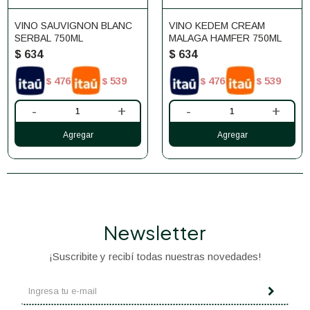
VINO SAUVIGNON BLANC
VINO KEDEM CREAM
SERBAL 750ML
MALAGA HAMFER 750ML
$
634
$
634
476
539
476
539
$
$
$
$
-
+
-
+
Newsletter
¡Suscribite y recibí todas nuestras novedades!