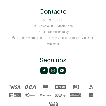
Contacto
099 132 177
Colonia 1870, Montevideo
info@lamolienda.uy
Lunes a viernes de 8:30 a 21 h y sábados de 9 a 17 h. ¡Con
cafetería!
¡Seguinos!


