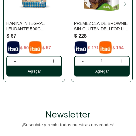
HARINA INTEGRAL
PREMEZCLA DE BROWNIE
LEUDANTE 500G
SIN GLUTEN DELI FOR LIFE
CAÑUELAS
400G
$
67
$
228
50
57
171
194
$
$
$
$
-
+
-
+
Newsletter
¡Suscribite y recibí todas nuestras novedades!