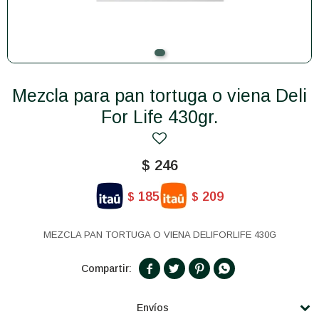
Mezcla para pan tortuga o viena Deli
For Life 430gr.
$
246
185
209
$
$
MEZCLA PAN TORTUGA O VIENA DELIFORLIFE 430G




Envíos