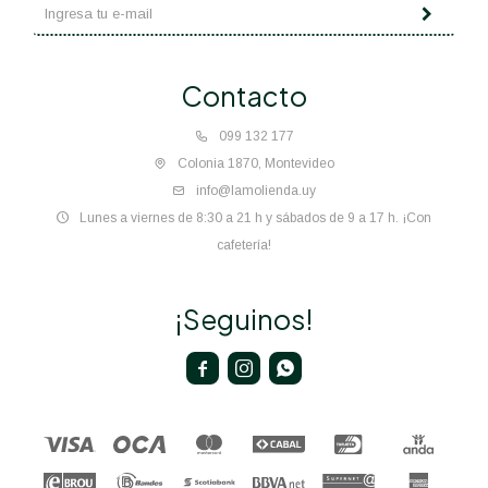
Contacto
099 132 177
Colonia 1870, Montevideo
info@lamolienda.uy
Lunes a viernes de 8:30 a 21 h y sábados de 9 a 17 h. ¡Con
cafetería!
¡Seguinos!


