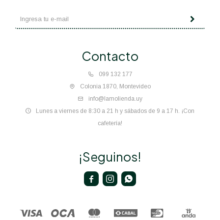
Contacto
099 132 177
Colonia 1870, Montevideo
info@lamolienda.uy
Lunes a viernes de 8:30 a 21 h y sábados de 9 a 17 h. ¡Con
cafetería!
¡Seguinos!


