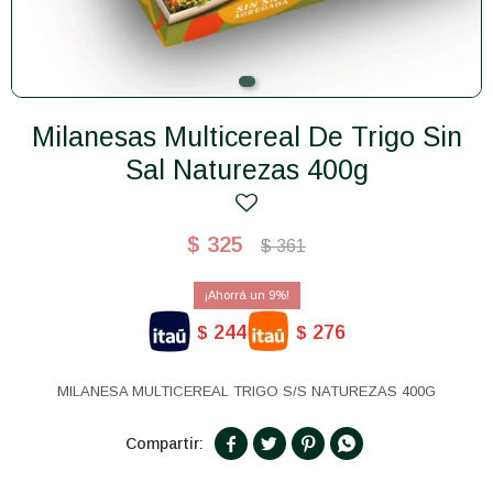
Milanesas Multicereal De Trigo Sin
Sal Naturezas 400g
$
325
$
361
9
244
276
$
$
MILANESA MULTICEREAL TRIGO S/S NATUREZAS 400G



