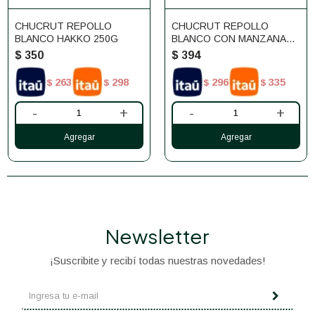
CHUCRUT REPOLLO
CHUCRUT REPOLLO
BLANCO HAKKO 250G
BLANCO CON MANZANA
HAKKO 250G
$
350
$
394
263
298
296
335
$
$
$
$
-
+
-
+
Newsletter
¡Suscribite y recibí todas nuestras novedades!