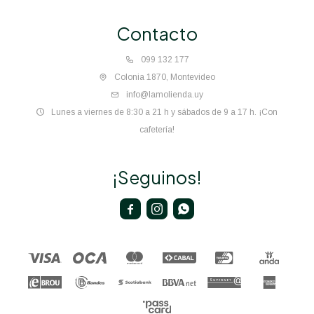
Contacto
099 132 177
Colonia 1870, Montevideo
info@lamolienda.uy
Lunes a viernes de 8:30 a 21 h y sábados de 9 a 17 h. ¡Con
cafetería!
¡Seguinos!


