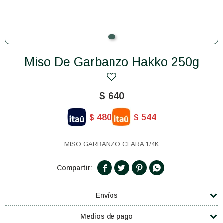
Miso De Garbanzo Hakko 250g
$
640
480
544
$
$
MISO GARBANZO CLARA 1/4K




Envíos
Medios de pago