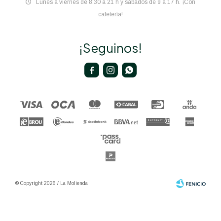
Lunes a viernes de 8:30 a 21 h y sábados de 9 a 17 h. ¡Con
cafetería!
¡Seguinos!



© Copyright 2026 / La Molienda