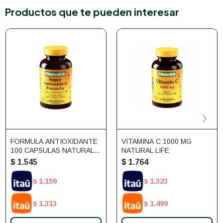
Productos que te pueden interesar
FORMULA ANTIOXIDANTE
VITAMINA C 1000 MG
100 CAPSULAS NATURAL
NATURAL LIFE
LIFE
$
1.545
$
1.764
1.159
1.323
$
$
1.313
1.499
$
$