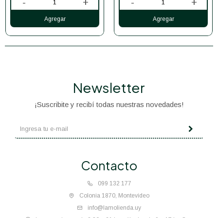
-
+
-
+
Newsletter
¡Suscribite y recibí todas nuestras novedades!
Contacto
099 132 177
Colonia 1870, Montevideo
info@lamolienda.uy