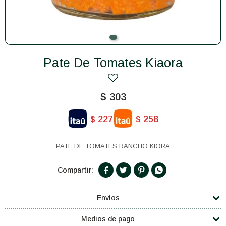
Pate De Tomates Kiaora
$
303
227
258
$
$
PATE DE TOMATES RANCHO KIORA




Envíos
Medios de pago