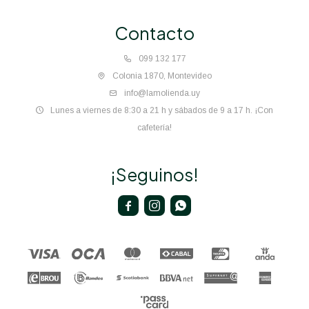
Contacto
099 132 177
Colonia 1870, Montevideo
info@lamolienda.uy
Lunes a viernes de 8:30 a 21 h y sábados de 9 a 17 h. ¡Con
cafetería!
¡Seguinos!


