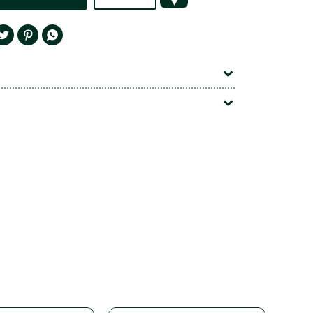



