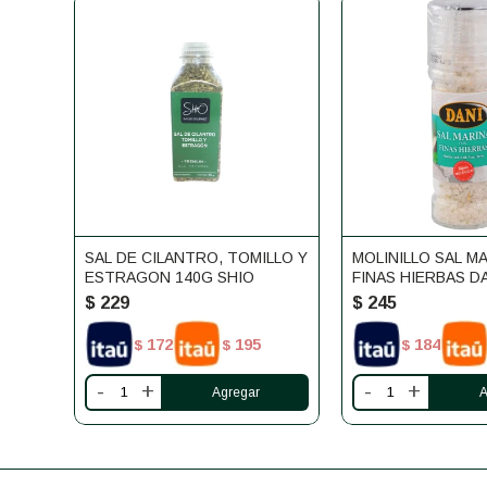
SAL DE CILANTRO, TOMILLO Y
MOLINILLO SAL M
ESTRAGON 140G SHIO
FINAS HIERBAS D
$
229
$
245
172
195
184
$
$
$
-
+
-
+