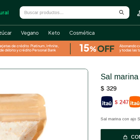
ural
zúcar
Vegano
Keto
Cosmética
Sal marin
$
329
247
$
Sal marina con ajo 
CO