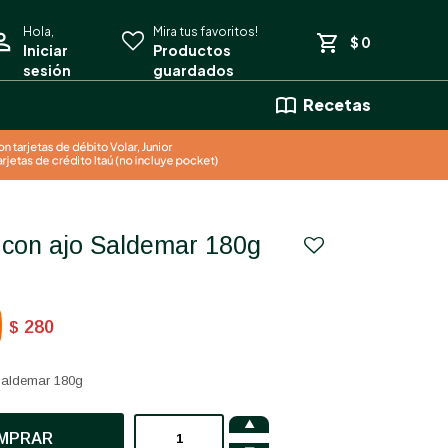
$
0
Recetas
a con ajo Saldemar 180g
280
$
Saldemar 180g

MPRAR