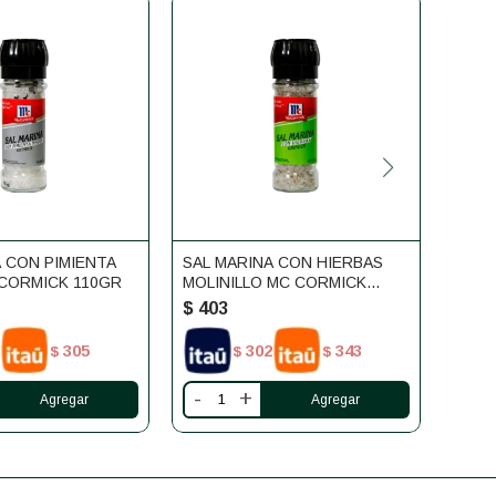
 CON PIMIENTA
SAL MARINA CON HIERBAS
MOST
CORMICK 110GR
MOLINILLO MC CORMICK
110GR
$
403
$
43
305
302
343
$
$
$
-
+
-