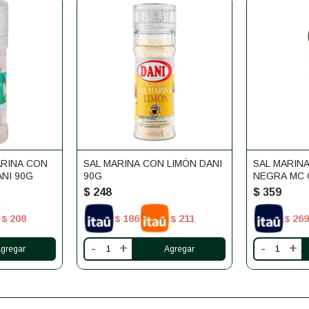
ARINA CON
SAL MARINA CON LIMÓN DANI
SAL MARINA
ANI 90G
90G
NEGRA MC 
$
248
$
359
208
186
211
269
$
$
$
$
-
+
-
+