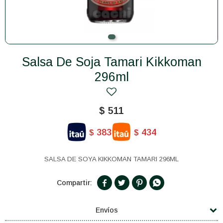
Salsa De Soja Tamari Kikkoman
296ml
$
511
383
434
$
$
SALSA DE SOYA KIKKOMAN TAMARI 296ML




Envíos