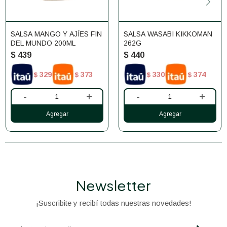
SALSA MANGO Y AJÍES FIN
SALSA WASABI KIKKOMAN
DEL MUNDO 200ML
262G
$
439
$
440
329
373
330
374
$
$
$
$
-
+
-
+
Newsletter
¡Suscribite y recibí todas nuestras novedades!