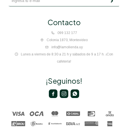
Contacto
099 132 177
Colonia 1870, Montevideo
info@lamolienda.uy
Lunes a viernes de 8:30 a 21 h y sábados de 9 a 17 h. ¡Con
cafetería!
¡Seguinos!


