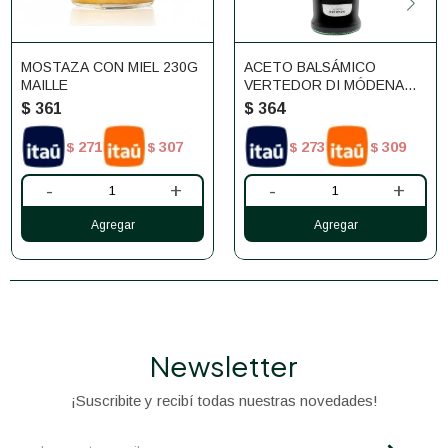
MOSTAZA CON MIEL 230G
ACETO BALSÁMICO
MAILLE
VERTEDOR DI MÓDENA
250ML
$
361
$
364
271
307
273
309
$
$
$
$
-
+
-
+
Newsletter
¡Suscribite y recibí todas nuestras novedades!