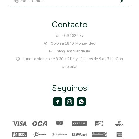
Contacto
099 132 177
Colonia 1870, Montevideo
info@lamolienda.uy
Lunes a viernes de 8:30 a 21 h y sábados de 9 a 17 h. ¡Con
cafetería!
¡Seguinos!


